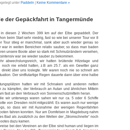
gelegt unter
Paddeln
|
Keine Kommentare »
de der Gepäckfahrt in Tangermünde
r in diesen 2 Wochen 399 km auf der Elbe gepaddelt. Der
on beim Start sehr niedrig, fast so wie bei unserer Tour vor 8
er Tour stieg er manchmal, sank aber auch wieder genau so
r war in weiten Bereichen relativ sauber, so dass man baden
ren unsere Boote aber so stark mit Schmutzrändern versehen,
itsintensiv war sie wieder sauber zu bekommen.
hr abwechslungsreich, wir hatten brütende Hitzetage und
e noch nie erlebt hatten, z.B am 25.7. als ein Gewitter ganz
d direkt über uns loslegte. Wir waren noch nie so schnell am
ituation. Der sintflutartige Regen dauerte dann über eine halbe
tungsplätzen hatten wir mit Schnaken und anderen netten
n zu kämpfen, der Verbrauch an Autan und ähnlichen Mitteln
am fast an den Verbrauch von Sonnenschutzmitteln heran.
ie wir unterwegs waren sahen wir nur ca. 5 oder 6 Schiffe
lotte von Dresden nicht mitgezählt. Es waren auch nur wenige
egs, so dass wir mit Ausnahme der wenigen Regenfahrten
Booten fahren konnten. Nur am Domfelsen in Magdeburg nahm
es Bad als zusätzlich zu den Wellen der „Stromschnelle“ noch
bootes dazu kamen.
reise bei den Vereinen an der Elbe sind human und liegen im