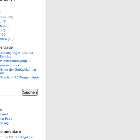
n
reise
(19)
u
(3)
na
(42)
d
(7)
(99)
arten
(10)
eiträge
schäftigung 2. Teil und
Berichts
interbeschäftigung …
 wieder zurück
 Ende der Gepäckfahrt in
nde
, Rogätz – RC-Tangermünde,
en
-Feed
ar-Feed
ss.org
Kommentare
ohn
zu
Mit den Kajaks in