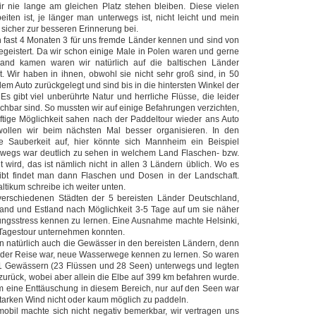
r nie lange am gleichen Platz stehen bleiben. Diese vielen
eiten ist, je länger man unterwegs ist, nicht leicht und mein
 sicher zur besseren Erinnerung bei.
en fast 4 Monaten 3 für uns fremde Länder kennen und sind von
egeistert. Da wir schon einige Male in Polen waren und gerne
and kamen waren wir natürlich auf die baltischen Länder
 Wir haben in ihnen, obwohl sie nicht sehr groß sind, in 50
em Auto zurückgelegt und sind bis in die hintersten Winkel der
 gibt viel unberührte Natur und herrliche Flüsse, die leider
ichbar sind. So mussten wir auf einige Befahrungen verzichten,
ftige Möglichkeit sahen nach der Paddeltour wieder ans Auto
llen wir beim nächsten Mal besser organisieren. In den
ie Sauberkeit auf, hier könnte sich Mannheim ein Beispiel
wegs war deutlich zu sehen in welchem Land Flaschen- bzw.
 wird, das ist nämlich nicht in allen 3 Ländern üblich. Wo es
ibt findet man dann Flaschen und Dosen in der Landschaft.
ltikum schreibe ich weiter unten.
 verschiedenen Städten der 5 bereisten Länder Deutschland,
tland und Estland nach Möglichkeit 3-5 Tage auf um sie näher
ungsstress kennen zu lernen. Eine Ausnahme machte Helsinki,
e Tagestour unternehmen konnten.
en natürlich auch die Gewässer in den bereisten Ländern, denn
t der Reise war, neue Wasserwege kennen zu lernen. So waren
51 Gewässern (23 Flüssen und 28 Seen) unterwegs und legten
urück, wobei aber allein die Elbe auf 399 km befahren wurde.
m eine Enttäuschung in diesem Bereich, nur auf den Seen war
starken Wind nicht oder kaum möglich zu paddeln.
bil machte sich nicht negativ bemerkbar, wir vertragen uns