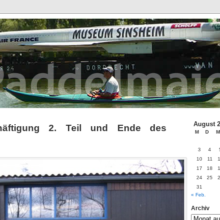
August 
chäftigung 2. Teil und Ende des
M
D
M
3
4
10
11
17
18
24
25
31
« Feb.
Archiv
Archiv