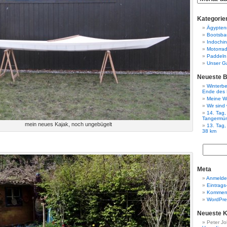
Kategorie
Ägypten
Bootsba
Indochi
Motorra
Paddeln
Unser G
Neueste B
Winterbe
Ende des 
Meine W
Wir sind
14. Tag,
Tangermü
mein neues Kajak, noch ungebügelt
13. Tag
38 km
Meta
Anmeld
Eintrags
Komment
WordPre
Neueste 
Peter J