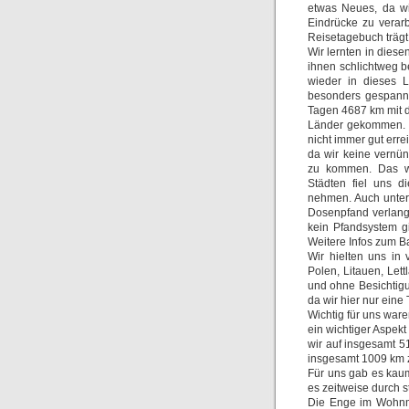
etwas Neues, da wi
Eindrücke zu verarb
Reisetagebuch trägt
Wir lernten in dies
ihnen schlichtweg b
wieder in dieses L
besonders gespannt.
Tagen 4687 km mit d
Länder gekommen. Es
nicht immer gut erre
da wir keine vernün
zu kommen. Das wo
Städten fiel uns d
nehmen. Auch unter
Dosenpfand verlangt
kein Pfandsystem g
Weitere Infos zum Ba
Wir hielten uns in
Polen, Litauen, Let
und ohne Besichtig
da wir hier nur ein
Wichtig für uns war
ein wichtiger Aspek
wir auf insgesamt 
insgesamt 1009 km z
Für uns gab es kau
es zeitweise durch 
Die Enge im Wohnmo