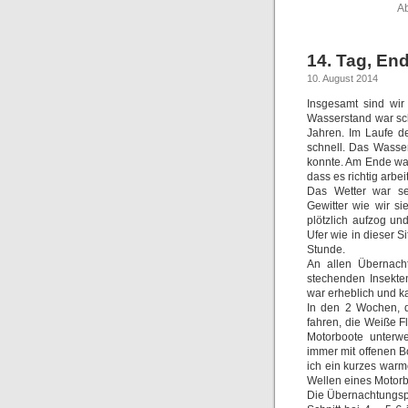
Ab
14. Tag, En
10. August 2014
Insgesamt sind wi
Wasserstand war sch
Jahren. Im Laufe d
schnell. Das Wasse
konnte. Am Ende wa
dass es richtig arbe
Das Wetter war se
Gewitter wie wir si
plötzlich aufzog un
Ufer wie in dieser S
Stunde.
An allen Übernach
stechenden Insekte
war erheblich und k
In den 2 Wochen, d
fahren, die Weiße F
Motorboote unterw
immer mit offenen 
ich ein kurzes warm
Wellen eines Motor
Die Übernachtungsp