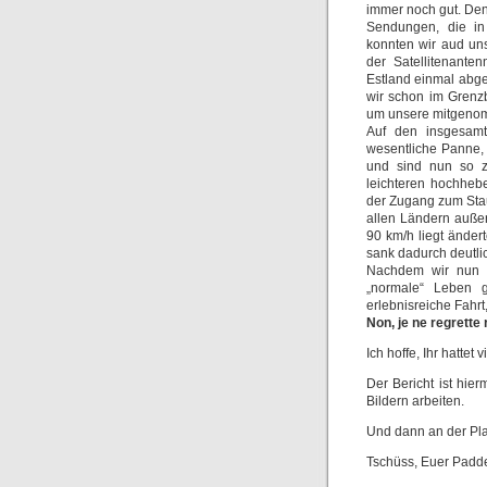
immer noch gut. Den
Sendungen, die in
konnten wir aud un
der Satellitenante
Estland einmal abg
wir schon im Grenzb
um unsere mitgenom
Auf den insgesamt
wesentliche Panne, 
und sind nun so z
leichteren hochheb
der Zugang zum Stau
allen Ländern auße
90 km/h liegt änder
sank dadurch deutlic
Nachdem wir nun 
„normale“ Leben 
erlebnisreiche Fahr
Non, je ne regrette
Ich hoffe, Ihr hattet
Der Bericht ist hie
Bildern arbeiten.
Und dann an der Pla
Tschüss, Euer Padd