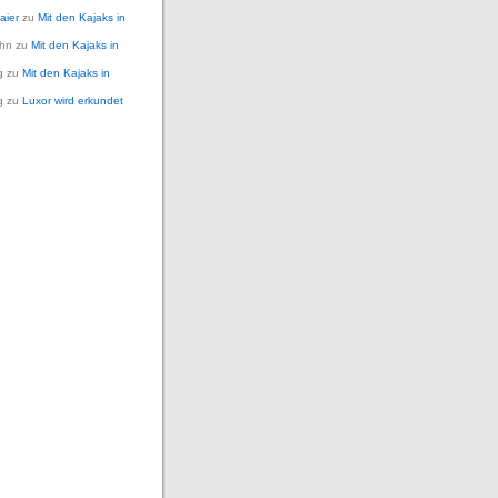
aier
zu
Mit den Kajaks in
ohn
zu
Mit den Kajaks in
g
zu
Mit den Kajaks in
g
zu
Luxor wird erkundet