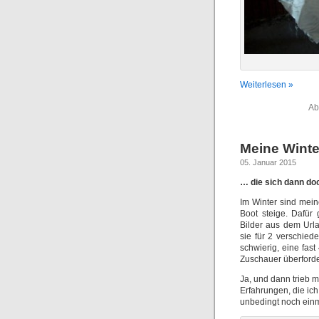
Weiterlesen »
Ab
Meine Wint
05. Januar 2015
… die sich dann doc
Im Winter sind meine
Boot steige. Dafür 
Bilder aus dem Url
sie für 2 verschied
schwierig, eine fas
Zuschauer überforde
Ja, und dann trieb 
Erfahrungen, die i
unbedingt noch ein