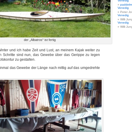
Venedig
paddelm
Venedig
Peter J
Venedig
Willi Jun
Venedig
Willi Jun
der „Albatros“ ist fertig
Winter und ich habe Zeit und Lust, an meinem Kajak weiter zu
n Schritte sind nun, das Gewebe über das Gerippe zu legen
otskontur zu gestalten.
 einmal das Gewebe der Länge nach mittig auf das umgedrehte