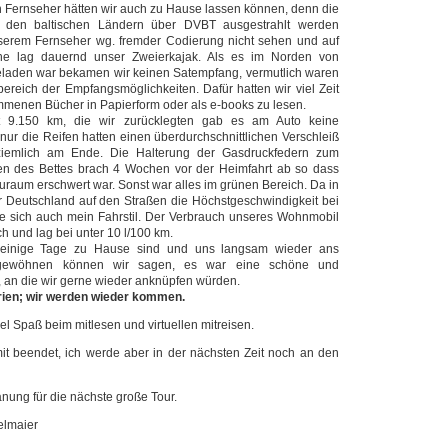
 Fernseher hätten wir auch zu Hause lassen können, denn die
 den baltischen Ländern über DVBT ausgestrahlt werden
serem Fernseher wg. fremder Codierung nicht sehen und auf
nne lag dauernd unser Zweierkajak. Als es im Norden von
eladen war bekamen wir keinen Satempfang, vermutlich waren
ereich der Empfangsmöglichkeiten. Dafür hatten wir viel Zeit
menen Bücher in Papierform oder als e-books zu lesen.
 9.150 km, die wir zurücklegten gab es am Auto keine
nur die Reifen hatten einen überdurchschnittlichen Verschleiß
iemlich am Ende. Die Halterung der Gasdruckfedern zum
en des Bettes brach 4 Wochen vor der Heimfahrt ab so dass
raum erschwert war. Sonst war alles im grünen Bereich. Da in
r Deutschland auf den Straßen die Höchstgeschwindigkeit bei
te sich auch mein Fahrstil. Der Verbrauch unseres Wohnmobil
h und lag bei unter 10 l/100 km.
einige Tage zu Hause sind und uns langsam wieder ans
gewöhnen können wir sagen, es war eine schöne und
t, an die wir gerne wieder anknüpfen würden.
 rien; wir werden wieder kommen.
 viel Spaß beim mitlesen und virtuellen mitreisen.
rmit beendet, ich werde aber in der nächsten Zeit noch an den
nung für die nächste große Tour.
elmaier