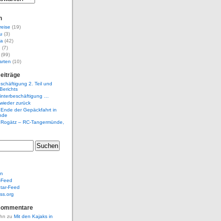
n
reise
(19)
u
(3)
na
(42)
d
(7)
(99)
arten
(10)
eiträge
schäftigung 2. Teil und
Berichts
interbeschäftigung …
 wieder zurück
 Ende der Gepäckfahrt in
nde
, Rogätz – RC-Tangermünde,
en
-Feed
ar-Feed
ss.org
Kommentare
ohn
zu
Mit den Kajaks in