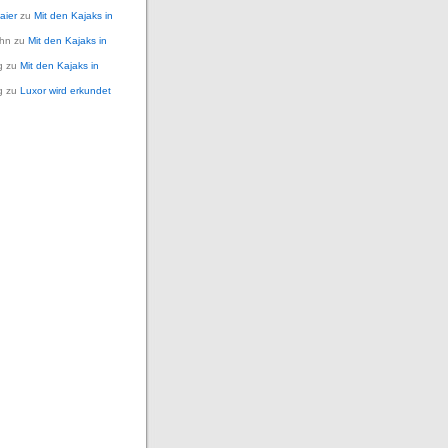
aier
zu
Mit den Kajaks in
ohn
zu
Mit den Kajaks in
g
zu
Mit den Kajaks in
g
zu
Luxor wird erkundet