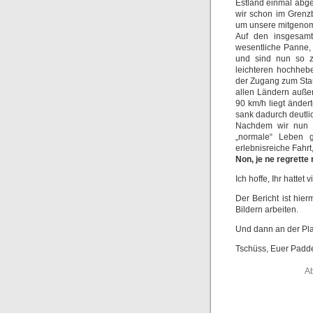
Estland einmal abg
wir schon im Grenzb
um unsere mitgenom
Auf den insgesamt
wesentliche Panne, 
und sind nun so z
leichteren hochheb
der Zugang zum Stau
allen Ländern auße
90 km/h liegt änder
sank dadurch deutlic
Nachdem wir nun 
„normale“ Leben 
erlebnisreiche Fahr
Non, je ne regrette
Ich hoffe, Ihr hattet
Der Bericht ist hie
Bildern arbeiten.
Und dann an der Pla
Tschüss, Euer Padd
Ab