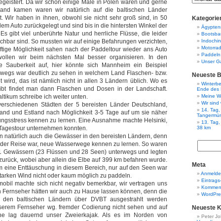
egeistert. Da wir schon einige Male in Polen waren und gerne
and kamen waren wir natürlich auf die baltischen Länder
 Wir haben in ihnen, obwohl sie nicht sehr groß sind, in 50
Kategorie
em Auto zurückgelegt und sind bis in die hintersten Winkel der
Ägypten
 gibt viel unberührte Natur und herrliche Flüsse, die leider
Bootsba
ichbar sind. So mussten wir auf einige Befahrungen verzichten,
Indochi
Motorra
ftige Möglichkeit sahen nach der Paddeltour wieder ans Auto
Paddeln
llen wir beim nächsten Mal besser organisieren. In den
Unser G
ie Sauberkeit auf, hier könnte sich Mannheim ein Beispiel
wegs war deutlich zu sehen in welchem Land Flaschen- bzw.
Neueste B
 wird, das ist nämlich nicht in allen 3 Ländern üblich. Wo es
Winterbe
ibt findet man dann Flaschen und Dosen in der Landschaft.
Ende des 
ltikum schreibe ich weiter unten.
Meine W
Wir sind
 verschiedenen Städten der 5 bereisten Länder Deutschland,
14. Tag,
tland und Estland nach Möglichkeit 3-5 Tage auf um sie näher
Tangermü
ungsstress kennen zu lernen. Eine Ausnahme machte Helsinki,
13. Tag
e Tagestour unternehmen konnten.
38 km
en natürlich auch die Gewässer in den bereisten Ländern, denn
t der Reise war, neue Wasserwege kennen zu lernen. So waren
51 Gewässern (23 Flüssen und 28 Seen) unterwegs und legten
urück, wobei aber allein die Elbe auf 399 km befahren wurde.
Meta
m eine Enttäuschung in diesem Bereich, nur auf den Seen war
Anmeld
starken Wind nicht oder kaum möglich zu paddeln.
Eintrags
bil machte sich nicht negativ bemerkbar, wir vertragen uns
Komment
 Fernseher hätten wir auch zu Hause lassen können, denn die
WordPre
 den baltischen Ländern über DVBT ausgestrahlt werden
serem Fernseher wg. fremder Codierung nicht sehen und auf
Neueste 
nne lag dauernd unser Zweierkajak. Als es im Norden von
Peter J