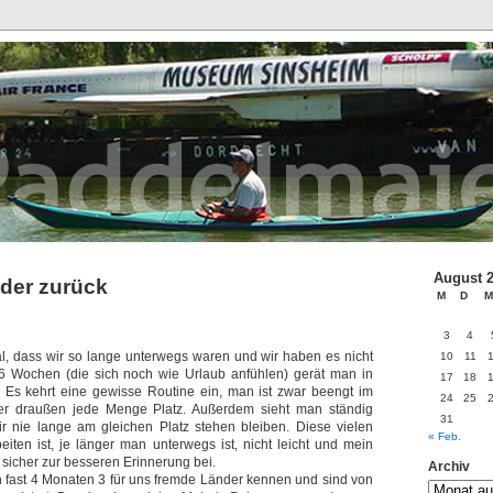
August 
eder zurück
M
D
M
3
4
l, dass wir so lange unterwegs waren und wir haben es nicht
10
11
-6 Wochen (die sich noch wie Urlaub anfühlen) gerät man in
17
18
 Es kehrt eine gewisse Routine ein, man ist zwar beengt im
24
25
er draußen jede Menge Platz. Außerdem sieht man ständig
31
r nie lange am gleichen Platz stehen bleiben. Diese vielen
« Feb.
eiten ist, je länger man unterwegs ist, nicht leicht und mein
 sicher zur besseren Erinnerung bei.
Archiv
en fast 4 Monaten 3 für uns fremde Länder kennen und sind von
Archiv