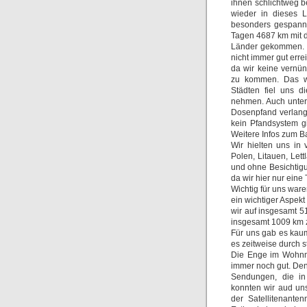
ihnen schlichtweg b
wieder in dieses L
besonders gespannt.
Tagen 4687 km mit d
Länder gekommen. Es
nicht immer gut erre
da wir keine vernün
zu kommen. Das wo
Städten fiel uns d
nehmen. Auch unter
Dosenpfand verlangt
kein Pfandsystem g
Weitere Infos zum Ba
Wir hielten uns in
Polen, Litauen, Let
und ohne Besichtig
da wir hier nur ein
Wichtig für uns war
ein wichtiger Aspek
wir auf insgesamt 
insgesamt 1009 km z
Für uns gab es kau
es zeitweise durch 
Die Enge im Wohnmo
immer noch gut. Den
Sendungen, die in
konnten wir aud un
der Satellitenante