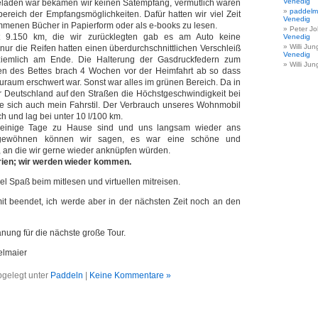
Venedig
eladen war bekamen wir keinen Satempfang, vermutlich waren
paddelm
ereich der Empfangsmöglichkeiten. Dafür hatten wir viel Zeit
Venedig
menen Bücher in Papierform oder als e-books zu lesen.
Peter J
 9.150 km, die wir zurücklegten gab es am Auto keine
Venedig
Willi Jun
nur die Reifen hatten einen überdurchschnittlichen Verschleiß
Venedig
iemlich am Ende. Die Halterung der Gasdruckfedern zum
Willi Jun
en des Bettes brach 4 Wochen vor der Heimfahrt ab so dass
raum erschwert war. Sonst war alles im grünen Bereich. Da in
r Deutschland auf den Straßen die Höchstgeschwindigkeit bei
te sich auch mein Fahrstil. Der Verbrauch unseres Wohnmobil
h und lag bei unter 10 l/100 km.
einige Tage zu Hause sind und uns langsam wieder ans
gewöhnen können wir sagen, es war eine schöne und
t, an die wir gerne wieder anknüpfen würden.
 rien; wir werden wieder kommen.
 viel Spaß beim mitlesen und virtuellen mitreisen.
rmit beendet, ich werde aber in der nächsten Zeit noch an den
nung für die nächste große Tour.
elmaier
gelegt unter
Paddeln
|
Keine Kommentare »