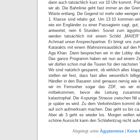
dann auch tatsächlich kurz vor 10 Uhr kommt. Pün
wir ab. Die Bahnlinie geht fast immer an der Gr
Wüste entlang. Die Gegend ist mehr oder weniger in
1. Klasse sind relativ gut. Um 13:10 kommen wi
wie ein Engländer zu einer Passagierin sagt, gut
antwortet, nein 6 Stunden. Soviel zum ägyptis
werden tatsächlich mit einem Schild „MAIER“
Achmad unser Ansprechpartner. Er bringt uns zum 
Katarakts mit einem Wahnsinnsausblick auf den 
Aga Khan. Dann besprechen wir in der Lobby die
Das ganze Programm haben wir nun auf einem Zett
wir dürfen schon mal die Touren für den nächsten 
Wir sind natürlich gespannt, ob wirklich alles kl
stellen wir fest, dass fast alles wesentlich billig
Händler in den Basaren sind genauso nervig wie 
wir im Fernseher sogar das ZDF, wo wir ein
mitbekommen, bevor die Leitung zusammen
katastrophal. Die 4-spurige Strasse zwischen Nil u
je später es wird. Zu dem Verkehrslärm kommt die
auf sich aufmerksam machen. Das geht so bis ca. 1
Aber ab 3 geht es wieder los. Morgen wollen wi
schöne Aussicht kann den Schlafentzug nicht auf
Abgelegt unter
Ägyptenreise
|
Keine 